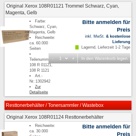
Original Xerox 108R01121 Trommel Schwarz, Cyan,
Magenta, Gelb
Farbe:
Bitte anmelden für
Schwarz, Cyan,
Preis
Magenta, Gelb
inkl. MwSt.
& kostenlose
Reichweite:
Lieferung
ca. 60.000
Lagernd, Lieferzeit 1-2 Tage
Seiten
-
+
In den Warenkorb legen
Teilenummern:
108 R 01121,
108 R 1121
Art.-
Nr.:1302942
Zur
Detailseite
Resttonerbehälter / Tonersammler / Wastebox
Original Xerox 108R01124 Resttonerbehälter
Reichweite:
Bitte anmelden für
ca. 30.000
Preis