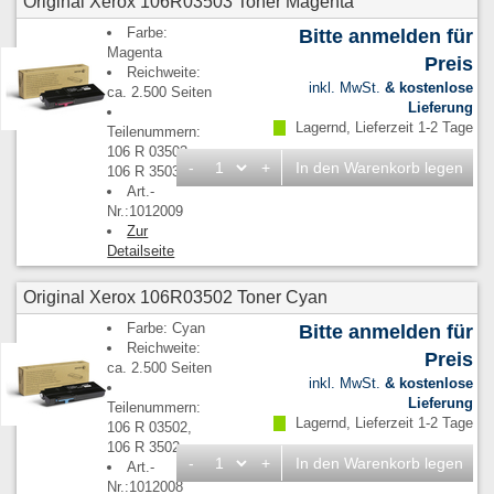
Original Xerox 106R03503 Toner Magenta
Farbe:
Bitte anmelden für
Magenta
Preis
Reichweite:
inkl. MwSt.
& kostenlose
ca. 2.500 Seiten
Lieferung
Lagernd, Lieferzeit 1-2 Tage
Teilenummern:
106 R 03503,
-
+
In den Warenkorb legen
106 R 3503
Art.-
Nr.:1012009
Zur
Detailseite
Original Xerox 106R03502 Toner Cyan
Farbe: Cyan
Bitte anmelden für
Reichweite:
Preis
ca. 2.500 Seiten
inkl. MwSt.
& kostenlose
Lieferung
Teilenummern:
Lagernd, Lieferzeit 1-2 Tage
106 R 03502,
106 R 3502
-
+
In den Warenkorb legen
Art.-
Nr.:1012008