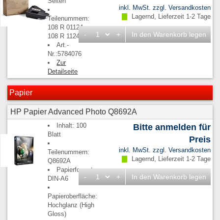
Seiten
inkl. MwSt. zzgl.
Versandkosten
Lagernd, Lieferzeit 1-2 Tage
Teilenummern:
108 R 01124,
-
+
In den Warenkorb legen
108 R 1124
Art.-
Nr.:5784076
Zur
Detailseite
Papier
HP Papier Advanced Photo Q8692A
Inhalt: 100
Bitte anmelden für
Blatt
Preis
inkl. MwSt. zzgl.
Versandkosten
Teilenummern:
Lagernd, Lieferzeit 1-2 Tage
Q8692A
Papierformat:
-
+
In den Warenkorb legen
DIN-A6
Papieroberfläche:
Hochglanz (High
Gloss)