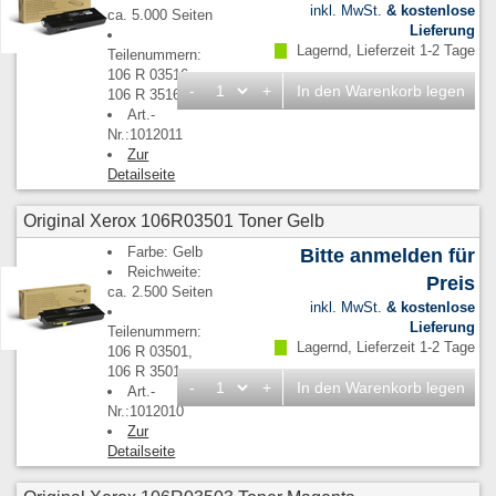
inkl. MwSt.
& kostenlose
ca. 5.000 Seiten
Lieferung
Lagernd, Lieferzeit 1-2 Tage
Teilenummern:
106 R 03516,
-
+
In den Warenkorb legen
106 R 3516
Art.-
Nr.:1012011
Zur
Detailseite
Original Xerox 106R03501 Toner Gelb
Farbe: Gelb
Bitte anmelden für
Reichweite:
Preis
ca. 2.500 Seiten
inkl. MwSt.
& kostenlose
Lieferung
Teilenummern:
Lagernd, Lieferzeit 1-2 Tage
106 R 03501,
106 R 3501
-
+
In den Warenkorb legen
Art.-
Nr.:1012010
Zur
Detailseite