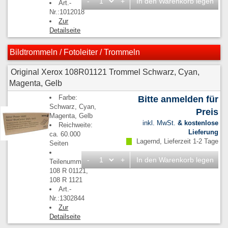
-
+
In den Warenkorb legen
Art.-
Nr.:1012018
Zur
Detailseite
Bildtrommeln / Fotoleiter / Trommeln
Original Xerox 108R01121 Trommel Schwarz, Cyan,
Magenta, Gelb
Farbe:
Bitte anmelden für
Schwarz, Cyan,
Preis
Magenta, Gelb
inkl. MwSt.
& kostenlose
Reichweite:
Lieferung
ca. 60.000
Lagernd, Lieferzeit 1-2 Tage
Seiten
-
+
In den Warenkorb legen
Teilenummern:
108 R 01121,
108 R 1121
Art.-
Nr.:1302844
Zur
Detailseite