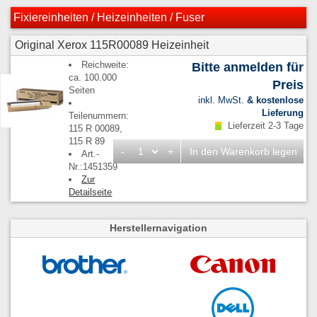
Fixiereinheiten / Heizeinheiten / Fuser
Original Xerox 115R00089 Heizeinheit
Reichweite:
Bitte anmelden für
ca. 100.000
Preis
Seiten
inkl. MwSt.
& kostenlose
Lieferung
Teilenummern:
Lieferzeit 2-3 Tage
115 R 00089,
115 R 89
-
+
In den Warenkorb legen
Art.-
Nr.:1451359
Zur
Detailseite
Herstellernavigation