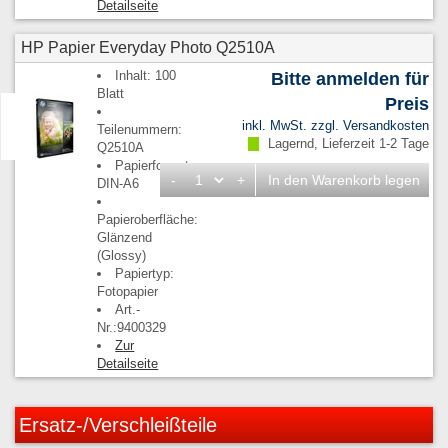
Detailseite
HP Papier Everyday Photo Q2510A
Inhalt: 100
Bitte anmelden für
Blatt
Preis
inkl. MwSt. zzgl.
Versandkosten
Teilenummern:
Lagernd, Lieferzeit 1-2 Tage
Q2510A
Papierformat:
-
+
In den Warenkorb legen
DIN-A6
Papieroberfläche:
Glänzend
(Glossy)
Papiertyp:
Fotopapier
Art.-
Nr.:9400329
Zur
Detailseite
Ersatz-/Verschleißteile