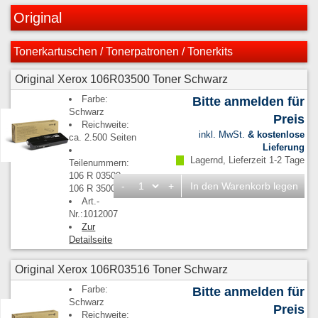
Original
Tonerkartuschen / Tonerpatronen / Tonerkits
Original Xerox 106R03500 Toner Schwarz
Farbe:
Bitte anmelden für
Schwarz
Preis
Reichweite:
inkl. MwSt.
& kostenlose
ca. 2.500 Seiten
Lieferung
Lagernd, Lieferzeit 1-2 Tage
Teilenummern:
106 R 03500,
-
+
In den Warenkorb legen
106 R 3500
Art.-
Nr.:1012007
Zur
Detailseite
Original Xerox 106R03516 Toner Schwarz
Farbe:
Bitte anmelden für
Schwarz
Preis
Reichweite: