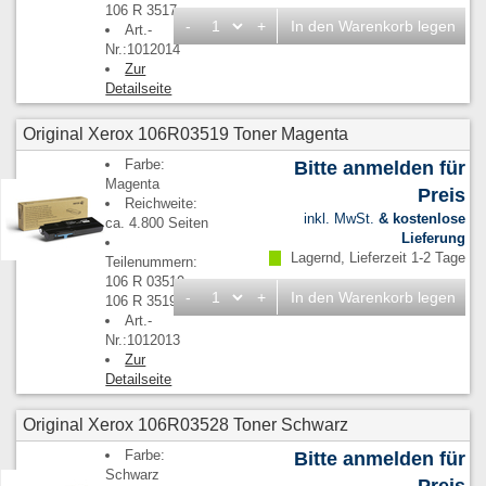
106 R 3517
-
+
In den Warenkorb legen
Art.-
Nr.:1012014
Zur
Detailseite
Original Xerox 106R03519 Toner Magenta
Farbe:
Bitte anmelden für
Magenta
Preis
Reichweite:
inkl. MwSt.
& kostenlose
ca. 4.800 Seiten
Lieferung
Lagernd, Lieferzeit 1-2 Tage
Teilenummern:
106 R 03519,
-
+
In den Warenkorb legen
106 R 3519
Art.-
Nr.:1012013
Zur
Detailseite
Original Xerox 106R03528 Toner Schwarz
Farbe:
Bitte anmelden für
Schwarz
Preis