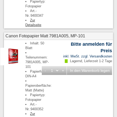
Papiertyp:
Fotopapier
Art.-
Nr.:9400347
Zur
Detailseite
Canon Fotopapier Matt 7981A005, MP-101
Inhalt: 50
Bitte anmelden für
Blatt
Preis
inkl. MwSt. zzgl.
Versandkosten
Teilenummern:
Lagernd, Lieferzeit 1-2 Tage
7981A005, MP-
101
-
+
In den Warenkorb legen
Papierformat:
DIN-A4
Papieroberfläche:
Matt (Matte)
Papiertyp:
Fotopapier
Art.-
Nr.:9400352
Zur