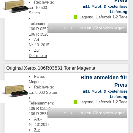
Reichweite:
inkl. MwSt.
& kostenlose
ca. 10.500
Lieferung
Seiten
Lagernd, Lieferzeit 1-2 Tage
Teilenummern:
-
+
In den Warenkorb legen
106 R 03528,
106 R 3528
Art.-
Nr.:1012015
Zur
Detailseite
Original Xerox 106R03531 Toner Magenta
Farbe:
Bitte anmelden für
Magenta
Preis
Reichweite:
inkl. MwSt.
& kostenlose
ca. 8.000 Seiten
Lieferung
Lagernd, Lieferzeit 1-2 Tage
Teilenummern:
106 R 03531,
-
+
In den Warenkorb legen
106 R 3531
Art.-
Nr.:1012017
Zur