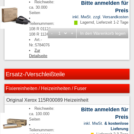
Reichweite:
Bitte anmelden für
ca. 30.000
Preis
Seiten
inkl. MwSt. zzgl.
Versandkosten
Lagernd, Lieferzeit 1-2 Tage
Teilenummern:
108 R 01124,
-
+
In den Warenkorb legen
108 R 1124
Art.-
Nr.:5784076
Zur
Detailseite
Ersatz-/Verschleißteile
Fixiereinheiten / Heizeinheiten / Fuser
Original Xerox 115R00089 Heizeinheit
Reichweite:
Bitte anmelden für
ca. 100.000
Preis
Seiten
inkl. MwSt.
& kostenlose
Lieferung
Teilenummern: