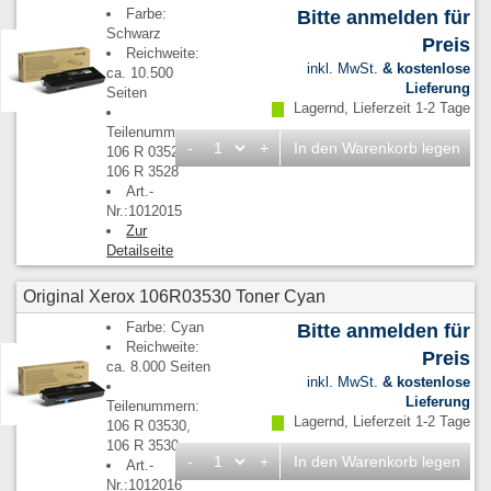
Farbe:
Bitte anmelden für
Schwarz
Preis
Reichweite:
inkl. MwSt.
& kostenlose
ca. 10.500
Lieferung
Seiten
Lagernd, Lieferzeit 1-2 Tage
Teilenummern:
-
+
In den Warenkorb legen
106 R 03528,
106 R 3528
Art.-
Nr.:1012015
Zur
Detailseite
Original Xerox 106R03530 Toner Cyan
Farbe: Cyan
Bitte anmelden für
Reichweite:
Preis
ca. 8.000 Seiten
inkl. MwSt.
& kostenlose
Lieferung
Teilenummern:
Lagernd, Lieferzeit 1-2 Tage
106 R 03530,
106 R 3530
-
+
In den Warenkorb legen
Art.-
Nr.:1012016