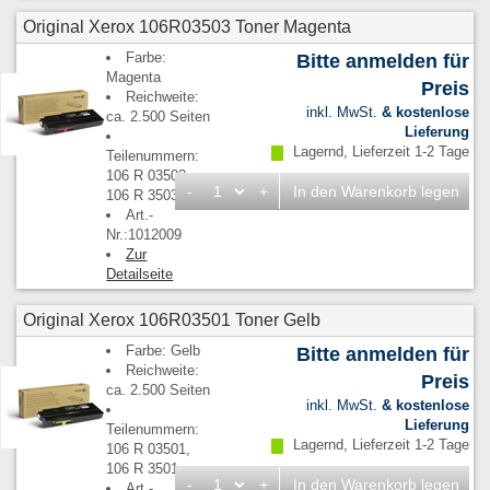
Original Xerox 106R03503 Toner Magenta
Farbe:
Bitte anmelden für
Magenta
Preis
Reichweite:
inkl. MwSt.
& kostenlose
ca. 2.500 Seiten
Lieferung
Lagernd, Lieferzeit 1-2 Tage
Teilenummern:
106 R 03503,
-
+
In den Warenkorb legen
106 R 3503
Art.-
Nr.:1012009
Zur
Detailseite
Original Xerox 106R03501 Toner Gelb
Farbe: Gelb
Bitte anmelden für
Reichweite:
Preis
ca. 2.500 Seiten
inkl. MwSt.
& kostenlose
Lieferung
Teilenummern:
Lagernd, Lieferzeit 1-2 Tage
106 R 03501,
106 R 3501
-
+
In den Warenkorb legen
Art.-