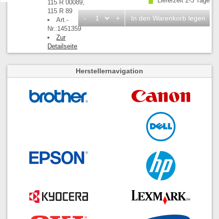
Lieferzeit 2-3 Tage
115 R 00089,
115 R 89
-
+
In den Warenkorb legen
Art.-
Nr.:1451359
Zur
Detailseite
Herstellernavigation