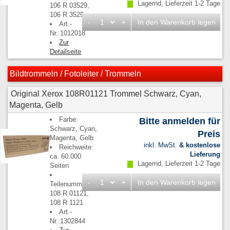
Lagernd, Lieferzeit 1-2 Tage
106 R 03529,
106 R 3529
-
+
In den Warenkorb legen
Art.-
Nr.:1012018
Zur
Detailseite
Bildtrommeln / Fotoleiter / Trommeln
Original Xerox 108R01121 Trommel Schwarz, Cyan,
Magenta, Gelb
Farbe:
Bitte anmelden für
Schwarz, Cyan,
Preis
Magenta, Gelb
inkl. MwSt.
& kostenlose
Reichweite:
Lieferung
ca. 60.000
Lagernd, Lieferzeit 1-2 Tage
Seiten
-
+
In den Warenkorb legen
Teilenummern:
108 R 01121,
108 R 1121
Art.-
Nr.:1302844