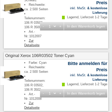
Schwarz
Preis
Reichweite:
inkl. MwSt.
& kostenlose
ca. 2.500 Seiten
Lieferung
Lagernd, Lieferzeit 1-2 Tage
Teilenummern:
106 R 03500,
-
+
In den Warenkorb legen
106 R 3500
Art.-
Nr.:1012007
Zur
Detailseite
Original Xerox 106R03502 Toner Cyan
Farbe: Cyan
Bitte anmelden für
Reichweite:
Preis
ca. 2.500 Seiten
inkl. MwSt.
& kostenlose
Lieferung
Teilenummern:
Lagernd, Lieferzeit 1-2 Tage
106 R 03502,
106 R 3502
-
+
In den Warenkorb legen
Art.-
Nr.:1012008
Zur
Detailseite