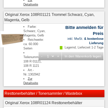
Zur
Detailseite
Original Xerox 108R01121 Trommel Schwarz, Cyan,
Magenta, Gelb
Farbe:
Bitte anmelden für
Schwarz, Cyan,
Preis
Magenta, Gelb
inkl. MwSt.
& kostenlose
Reichweite:
Lieferung
ca. 60.000
Lagernd, Lieferzeit 1-2 Tage
Seiten
-
+
In den Warenkorb legen
Teilenummern:
108 R 01121,
108 R 1121
Art.-
Nr.:1302942
Zur
Detailseite
Resttonerbehälter / Tonersammler / Wastebox
Original Xerox 108R01124 Resttonerbehälter