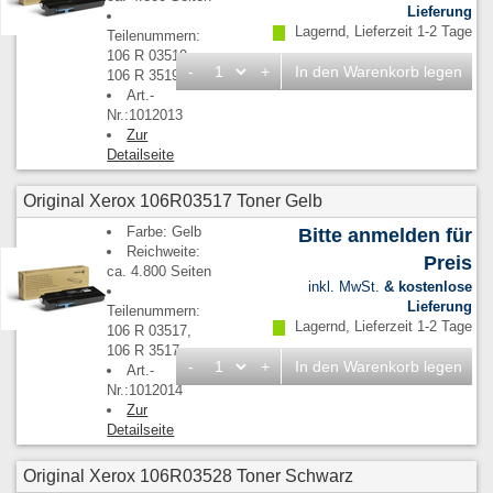
Lieferung
Lagernd, Lieferzeit 1-2 Tage
Teilenummern:
106 R 03519,
-
+
In den Warenkorb legen
106 R 3519
Art.-
Nr.:1012013
Zur
Detailseite
Original Xerox 106R03517 Toner Gelb
Farbe: Gelb
Bitte anmelden für
Reichweite:
Preis
ca. 4.800 Seiten
inkl. MwSt.
& kostenlose
Lieferung
Teilenummern:
Lagernd, Lieferzeit 1-2 Tage
106 R 03517,
106 R 3517
-
+
In den Warenkorb legen
Art.-
Nr.:1012014
Zur
Detailseite
Original Xerox 106R03528 Toner Schwarz