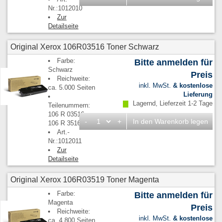
Nr.:1012010
Zur
Detailseite
Original Xerox 106R03516 Toner Schwarz
Farbe:
Bitte anmelden für
Schwarz
Preis
Reichweite:
inkl. MwSt.
& kostenlose
ca. 5.000 Seiten
Lieferung
Lagernd, Lieferzeit 1-2 Tage
Teilenummern:
106 R 03516,
-
+
In den Warenkorb legen
106 R 3516
Art.-
Nr.:1012011
Zur
Detailseite
Original Xerox 106R03519 Toner Magenta
Farbe:
Bitte anmelden für
Magenta
Preis
Reichweite:
inkl. MwSt.
& kostenlose
ca. 4.800 Seiten