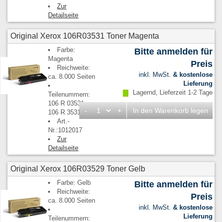
Zur
Detailseite
Original Xerox 106R03531 Toner Magenta
Farbe:
Bitte anmelden für
Magenta
Preis
Reichweite:
inkl. MwSt.
& kostenlose
ca. 8.000 Seiten
Lieferung
Lagernd, Lieferzeit 1-2 Tage
Teilenummern:
106 R 03531,
-
+
In den Warenkorb legen
106 R 3531
Art.-
Nr.:1012017
Zur
Detailseite
Original Xerox 106R03529 Toner Gelb
Farbe: Gelb
Bitte anmelden für
Reichweite:
Preis
ca. 8.000 Seiten
inkl. MwSt.
& kostenlose
Lieferung
Teilenummern: