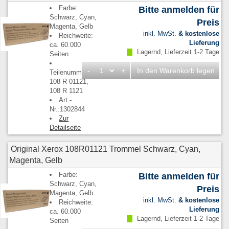
Farbe:
Bitte anmelden für
Schwarz, Cyan,
Preis
Magenta, Gelb
inkl. MwSt.
& kostenlose
Reichweite:
Lieferung
ca. 60.000
Lagernd, Lieferzeit 1-2 Tage
Seiten
-
+
In den Warenkorb legen
Teilenummern:
108 R 01121,
108 R 1121
Art.-
Nr.:1302844
Zur
Detailseite
Original Xerox 108R01121 Trommel Schwarz, Cyan,
Magenta, Gelb
Farbe:
Bitte anmelden für
Schwarz, Cyan,
Preis
Magenta, Gelb
inkl. MwSt.
& kostenlose
Reichweite:
Lieferung
ca. 60.000
Lagernd, Lieferzeit 1-2 Tage
Seiten