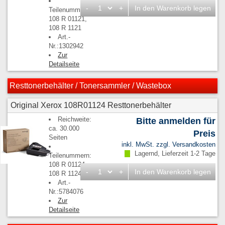
-
+
In den Warenkorb legen
Teilenummern:
108 R 01121,
108 R 1121
Art.-
Nr.:1302942
Zur
Detailseite
Resttonerbehälter / Tonersammler / Wastebox
Original Xerox 108R01124 Resttonerbehälter
Reichweite:
Bitte anmelden für
ca. 30.000
Preis
Seiten
inkl. MwSt. zzgl.
Versandkosten
Lagernd, Lieferzeit 1-2 Tage
Teilenummern:
108 R 01124,
-
+
In den Warenkorb legen
108 R 1124
Art.-
Nr.:5784076
Zur
Detailseite