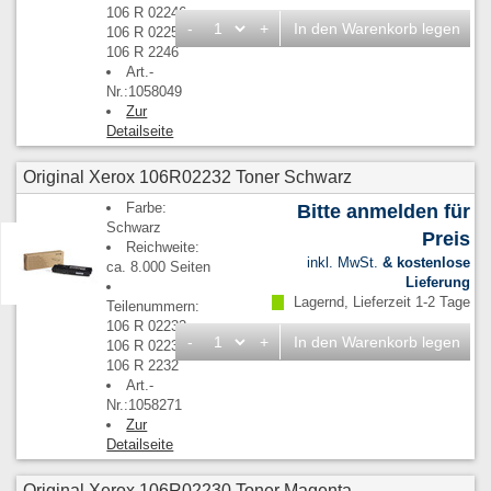
106 R 02246,
-
+
In den Warenkorb legen
106 R 02250,
106 R 2246
Art.-
Nr.:1058049
Zur
Detailseite
Original Xerox 106R02232 Toner Schwarz
Farbe:
Bitte anmelden für
Schwarz
Preis
Reichweite:
inkl. MwSt.
& kostenlose
ca. 8.000 Seiten
Lieferung
Lagernd, Lieferzeit 1-2 Tage
Teilenummern:
106 R 02232,
-
+
In den Warenkorb legen
106 R 02236,
106 R 2232
Art.-
Nr.:1058271
Zur
Detailseite
Original Xerox 106R02230 Toner Magenta