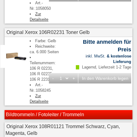
Art.-
Nr.:1058050
Zur
Detailseite
Original Xerox 106R02231 Toner Gelb
Farbe: Gelb
Bitte anmelden für
Reichweite:
Preis
ca. 6.000 Seiten
inkl. MwSt.
& kostenlose
Lieferung
Teilenummern:
Lagernd, Lieferzeit 1-2 Tage
106 R 02231,
106 R 02235,
-
+
In den Warenkorb legen
106 R 2231
Art.-
Nr.:1058245
Zur
Detailseite
Bildtrommeln / Fotoleiter / Trommeln
Original Xerox 108R01121 Trommel Schwarz, Cyan,
Magenta, Gelb