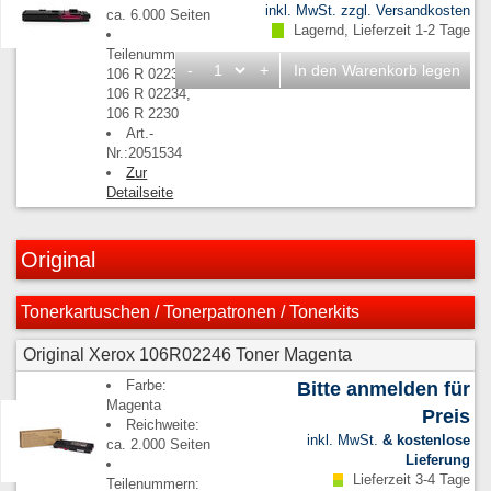
inkl. MwSt. zzgl.
Versandkosten
ca. 6.000 Seiten
Lagernd, Lieferzeit 1-2 Tage
Teilenummern:
-
+
In den Warenkorb legen
106 R 02230,
106 R 02234,
106 R 2230
Art.-
Nr.:2051534
Zur
Detailseite
Original
Tonerkartuschen / Tonerpatronen / Tonerkits
Original Xerox 106R02246 Toner Magenta
Farbe:
Bitte anmelden für
Magenta
Preis
Reichweite:
inkl. MwSt.
& kostenlose
ca. 2.000 Seiten
Lieferung
Lieferzeit 3-4 Tage
Teilenummern: