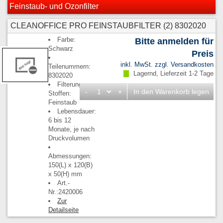
Feinstaub- und Ozonfilter
CLEANOFFICE PRO FEINSTAUBFILTER (2) 8302020
Farbe:
Bitte anmelden für
Schwarz
Preis
inkl. MwSt. zzgl.
Versandkosten
Teilenummern:
Lagernd, Lieferzeit 1-2 Tage
8302020
Filterung von
-
+
In den Warenkorb legen
Stoffen:
Feinstaub
Lebensdauer:
6 bis 12
Monate, je nach
Druckvolumen
Abmessungen:
150(L) x 120(B)
x 50(H) mm
Art.-
Nr.:2420006
Zur
Detailseite