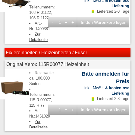
inkl. MwSt.
& kostenlose
Lieferung
Teilenummern:
Lieferzeit 2-3 Tage
108 R 01122,
108 R 1122
-
+
In den Warenkorb legen
Art.-
Nr.:1400381
Zur
Detailseite
Fixiereinheiten / Heizeinheiten / Fuser
Original Xerox 115R00077 Heizeinheit
Reichweite:
Bitte anmelden für
ca. 100.000
Preis
Seiten
inkl. MwSt.
& kostenlose
Lieferung
Teilenummern:
Lieferzeit 2-3 Tage
115 R 00077,
115 R 77
-
+
In den Warenkorb legen
Art.-
Nr.:1451029
Zur
Detailseite