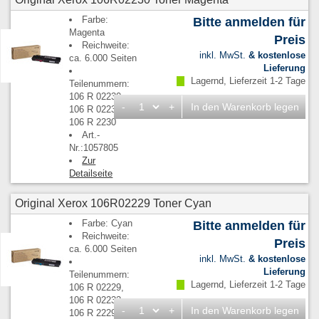
Farbe:
Bitte anmelden für
Magenta
Preis
Reichweite:
inkl. MwSt.
& kostenlose
ca. 6.000 Seiten
Lieferung
Lagernd, Lieferzeit 1-2 Tage
Teilenummern:
106 R 02230,
-
+
In den Warenkorb legen
106 R 02234,
106 R 2230
Art.-
Nr.:1057805
Zur
Detailseite
Original Xerox 106R02229 Toner Cyan
Farbe: Cyan
Bitte anmelden für
Reichweite:
Preis
ca. 6.000 Seiten
inkl. MwSt.
& kostenlose
Lieferung
Teilenummern:
Lagernd, Lieferzeit 1-2 Tage
106 R 02229,
106 R 02233,
-
+
In den Warenkorb legen
106 R 2229