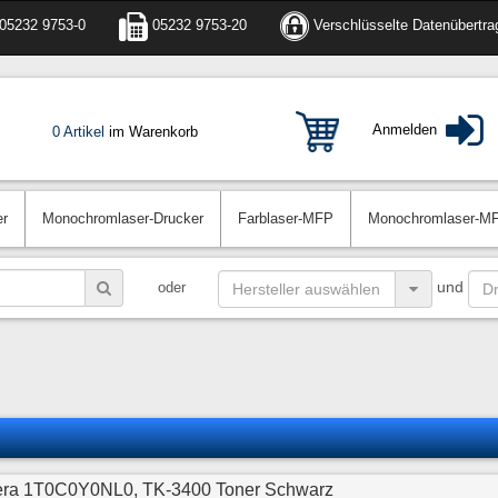
05232 9753-0
05232 9753-20
Verschlüsselte Datenübertra
Anmelden
0 Artikel
im Warenkorb
er
Monochromlaser-Drucker
Farblaser-MFP
Monochromlaser-M
und
oder
era 1T0C0Y0NL0, TK-3400 Toner Schwarz