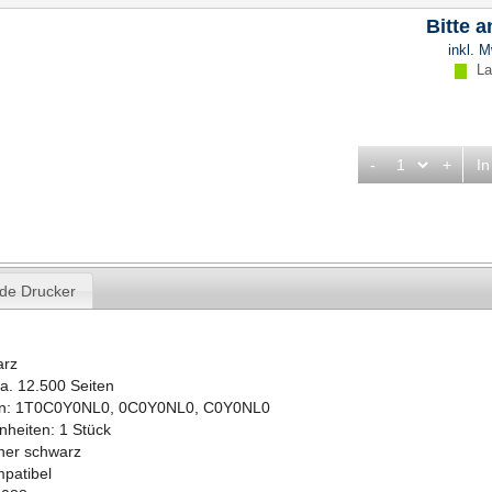
Bitte 
inkl. 
Lag
-
+
In
de Drucker
arz
ca. 12.500 Seiten
rn: 1T0C0Y0NL0, 0C0Y0NL0, C0Y0NL0
nheiten: 1 Stück
oner schwarz
patibel