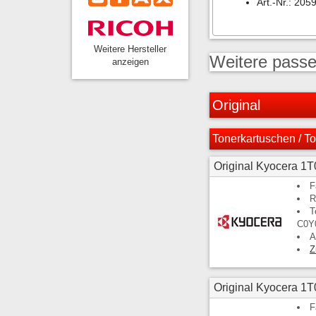
Art.-Nr.: 205
Weitere Hersteller
Weitere passe
anzeigen
Original
Tonerkartuschen / To
Original Kyocera 1
F
R
T
C0Y
A
Z
Original Kyocera 1
F