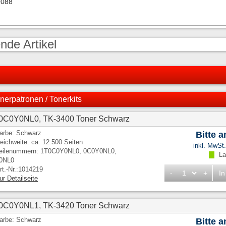
9088
nde Artikel
nerpatronen / Tonerkits
T0C0Y0NL0, TK-3400 Toner Schwarz
arbe: Schwarz
Bitte 
eichweite: ca. 12.500 Seiten
inkl. MwSt
eilenummern: 1T0C0Y0NL0, 0C0Y0NL0,
Lag
0NL0
rt.-Nr.:1014219
-
+
In
ur Detailseite
T0C0Y0NL1, TK-3420 Toner Schwarz
arbe: Schwarz
Bitte 