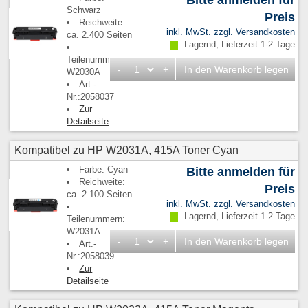
Bitte anmelden für
Schwarz
Preis
Reichweite:
inkl. MwSt. zzgl.
Versandkosten
ca. 2.400 Seiten
Lagernd, Lieferzeit 1-2 Tage
Teilenummern:
-
+
In den Warenkorb legen
W2030A
Art.-
Nr.:2058037
Zur
Detailseite
Kompatibel zu HP W2031A, 415A Toner Cyan
Farbe: Cyan
Bitte anmelden für
Reichweite:
Preis
ca. 2.100 Seiten
inkl. MwSt. zzgl.
Versandkosten
Lagernd, Lieferzeit 1-2 Tage
Teilenummern:
W2031A
-
+
In den Warenkorb legen
Art.-
Nr.:2058039
Zur
Detailseite