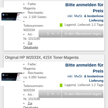
Farbe:
Bitte anmelden für
Magenta
Preis
Reichweite:
inkl. MwSt.
& kostenlose
ca. 2.100 Seiten
Lieferung
Lagernd, Lieferzeit 1-2 Tage
Teilenummern:
W2033A
-
+
In den Warenkorb legen
Art.-
Nr.:1013185
Zur
Detailseite
Original HP W2033X, 415X Toner Magenta
Farbe:
Bitte anmelden für
Magenta
Preis
Reichweite:
inkl. MwSt.
& kostenlose
ca. 6.000 Seiten
Lieferung
Lagernd, Lieferzeit 1-2 Tage
Teilenummern:
W2033X
-
+
In den Warenkorb legen
Art.-
Nr.:1013186
Zur
Detailseite