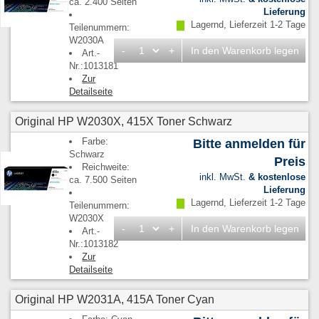
ca. 2.400 Seiten
Lieferung
Lagernd, Lieferzeit 1-2 Tage
Teilenummern:
W2030A
-
+
In den Warenkorb legen
Art.-
Nr.:1013181
Zur
Detailseite
Original HP W2030X, 415X Toner Schwarz
Farbe:
Bitte anmelden für
Schwarz
Preis
Reichweite:
inkl. MwSt.
& kostenlose
ca. 7.500 Seiten
Lieferung
Lagernd, Lieferzeit 1-2 Tage
Teilenummern:
W2030X
-
+
In den Warenkorb legen
Art.-
Nr.:1013182
Zur
Detailseite
Original HP W2031A, 415A Toner Cyan