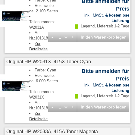
Farbe: Cyan
Bitte anmelden für
Reichweite:
Preis
ca. 2.100 Seiten
inkl. MwSt.
& kostenlose
Lieferung
Teilenummern:
Lagernd, Lieferzeit 1-2 Tage
W2031A
Art.-
-
+
In den Warenkorb legen
Nr.:1013183
Zur
Detailseite
Original HP W2031X, 415X Toner Cyan
Farbe: Cyan
Bitte anmelden für
Reichweite:
Preis
ca. 6.000 Seiten
inkl. MwSt.
& kostenlose
Lieferung
Teilenummern:
Lagernd, Lieferzeit 1-2 Tage
W2031X
Art.-
-
+
In den Warenkorb legen
Nr.:1013184
Zur
Detailseite
Original HP W2033A, 415A Toner Magenta