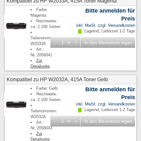
Kompatibel zu HP W2033A, 415A Toner Magenta
Farbe:
Bitte anmelden für
Magenta
Preis
Reichweite:
inkl. MwSt. zzgl.
Versandkosten
ca. 2.100 Seiten
Lagernd, Lieferzeit 1-2 Tage
Teilenummern:
-
+
In den Warenkorb legen
W2033A
Art.-
Nr.:2058041
Zur
Detailseite
Kompatibel zu HP W2032A, 415A Toner Gelb
Farbe: Gelb
Bitte anmelden für
Reichweite:
Preis
ca. 2.100 Seiten
inkl. MwSt. zzgl.
Versandkosten
Lagernd, Lieferzeit 1-2 Tage
Teilenummern:
W2032A
-
+
In den Warenkorb legen
Art.-
Nr.:2058043
Zur
Detailseite