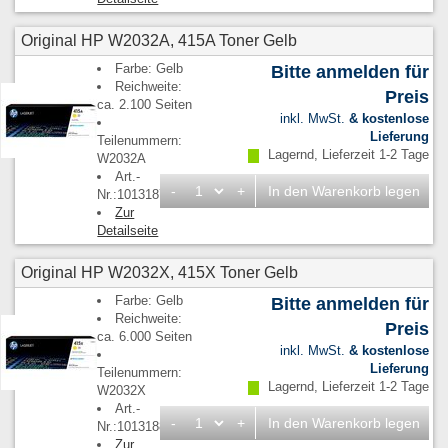
Original HP W2032A, 415A Toner Gelb
Farbe: Gelb
Bitte anmelden für
Reichweite:
Preis
ca. 2.100 Seiten
inkl. MwSt.
& kostenlose
Lieferung
Teilenummern:
Lagernd, Lieferzeit 1-2 Tage
W2032A
Art.-
-
+
In den Warenkorb legen
Nr.:1013187
Zur
Detailseite
Original HP W2032X, 415X Toner Gelb
Farbe: Gelb
Bitte anmelden für
Reichweite:
Preis
ca. 6.000 Seiten
inkl. MwSt.
& kostenlose
Lieferung
Teilenummern:
Lagernd, Lieferzeit 1-2 Tage
W2032X
Art.-
-
+
In den Warenkorb legen
Nr.:1013188
Zur