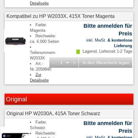
Detailseite
Kompatibel zu HP W2033X, 415X Toner Magenta
Farbe:
Bitte anmelden für
Magenta
Preis
Reichweite:
inkl. MwSt.
& kostenlose
ca. 6.000 Seiten
Lieferung
Lagernd, Lieferzeit 1-2 Tage
Teilenummern:
W2033X
-
+
In den Warenkorb legen
Art.-
Nr.:2058840
Zur
Detailseite
Original
Original HP W2030A, 415A Toner Schwarz
Farbe:
Bitte anmelden für
Schwarz
Preis
Reichweite:
inkl. MwSt.
& kostenlose