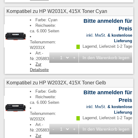
Kompatibel zu HP W2031X, 415X Toner Cyan
Farbe: Cyan
Bitte anmelden für
Reichweite:
Preis
ca. 6.000 Seiten
inkl. MwSt.
& kostenlose
Lieferung
Teilenummern:
Lagernd, Lieferzeit 1-2 Tage
W2031X
Art.-
-
+
In den Warenkorb legen
Nr.:2058838
Zur
Detailseite
Kompatibel zu HP W2032X, 415X Toner Gelb
Farbe: Gelb
Bitte anmelden für
Reichweite:
Preis
ca. 6.000 Seiten
inkl. MwSt.
& kostenlose
Lieferung
Teilenummern:
Lagernd, Lieferzeit 1-2 Tage
W2032X
Art.-
-
+
In den Warenkorb legen
Nr.:2058839
Zur