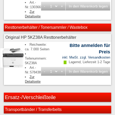
Art.-
-
+
In den Warenkorb legen
Nr.:1303669
Zur
Detailseite
Resttonerbehälter / Tonersammler / Wastebox
Original HP 5KZ38A Resttonerbehälter
Reichweite:
Bitte anmelden für
ca. 7.000 Seiten
Preis
inkl. MwSt. zzgl.
Versandkosten
Teilenummern:
Lagernd, Lieferzeit 1-2 Tage
5KZ38A
Art.-
-
+
In den Warenkorb legen
Nr.:5784387
Zur
Detailseite
Ersatz-/Verschleißteile
Transportbänder / Transferbelts