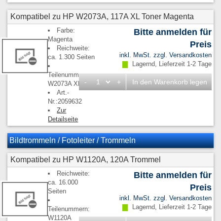
Kompatibel zu HP W2073A, 117A XL Toner Magenta
Farbe:
Bitte anmelden für
Magenta
Preis
Reichweite:
inkl. MwSt. zzgl.
Versandkosten
ca. 1.300 Seiten
Lagernd, Lieferzeit 1-2 Tage
Teilenummern:
-
+
In den Warenkorb legen
W2073A XL
Art.-
Nr.:2059632
Zur
Detailseite
Bildtrommeln / Fotoleiter / Trommeln
Kompatibel zu HP W1120A, 120A Trommel
Reichweite:
Bitte anmelden für
ca. 16.000
Preis
Seiten
inkl. MwSt. zzgl.
Versandkosten
Lagernd, Lieferzeit 1-2 Tage
Teilenummern:
W1120A