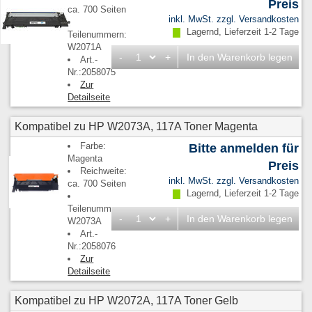
Preis
ca. 700 Seiten
inkl. MwSt. zzgl.
Versandkosten
Lagernd, Lieferzeit 1-2 Tage
Teilenummern:
W2071A
-
+
In den Warenkorb legen
Art.-
Nr.:2058075
Zur
Detailseite
Kompatibel zu HP W2073A, 117A Toner Magenta
Farbe:
Bitte anmelden für
Magenta
Preis
Reichweite:
inkl. MwSt. zzgl.
Versandkosten
ca. 700 Seiten
Lagernd, Lieferzeit 1-2 Tage
Teilenummern:
-
+
In den Warenkorb legen
W2073A
Art.-
Nr.:2058076
Zur
Detailseite
Kompatibel zu HP W2072A, 117A Toner Gelb