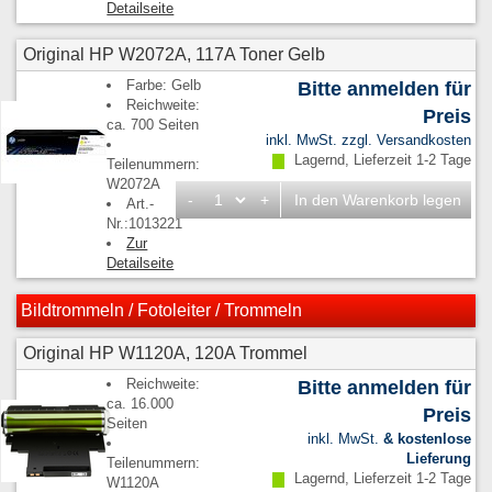
Detailseite
Original HP W2072A, 117A Toner Gelb
Farbe: Gelb
Bitte anmelden für
Reichweite:
Preis
ca. 700 Seiten
inkl. MwSt. zzgl.
Versandkosten
Lagernd, Lieferzeit 1-2 Tage
Teilenummern:
W2072A
-
+
In den Warenkorb legen
Art.-
Nr.:1013221
Zur
Detailseite
Bildtrommeln / Fotoleiter / Trommeln
Original HP W1120A, 120A Trommel
Reichweite:
Bitte anmelden für
ca. 16.000
Preis
Seiten
inkl. MwSt.
& kostenlose
Lieferung
Teilenummern:
Lagernd, Lieferzeit 1-2 Tage
W1120A