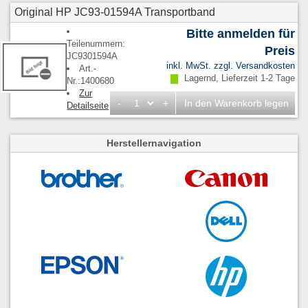
Original HP JC93-01594A Transportband
Bitte anmelden für
Teilenummern:
Preis
JC9301594A
inkl. MwSt. zzgl.
Versandkosten
Art.-
Lagernd, Lieferzeit 1-2 Tage
Nr.:1400680
Zur
-
+
In den Warenkorb legen
Detailseite
Herstellernavigation