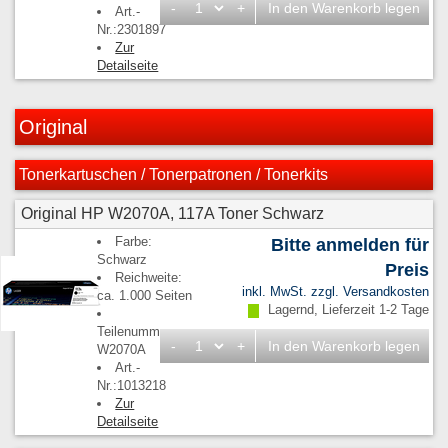
-
+
In den Warenkorb legen
Art.-
Nr.:2301897
Zur
Detailseite
Original
Tonerkartuschen / Tonerpatronen / Tonerkits
Original HP W2070A, 117A Toner Schwarz
Farbe:
Bitte anmelden für
Schwarz
Preis
Reichweite:
inkl. MwSt. zzgl.
Versandkosten
ca. 1.000 Seiten
Lagernd, Lieferzeit 1-2 Tage
Teilenummern:
-
+
In den Warenkorb legen
W2070A
Art.-
Nr.:1013218
Zur
Detailseite