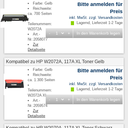
Farbe: Gelb
Bitte anmelden für
Reichweite:
Preis
ca. 700 Seiten
inkl. MwSt. zzgl.
Versandkosten
Lagernd, Lieferzeit 1-2 Tage
Teilenummern:
W2072A
-
+
In den Warenkorb legen
Art.-
Nr.:2058077
Zur
Detailseite
Kompatibel zu HP W2072A, 117A XL Toner Gelb
Farbe: Gelb
Bitte anmelden für
Reichweite:
Preis
ca. 1.300 Seiten
inkl. MwSt. zzgl.
Versandkosten
Lagernd, Lieferzeit 1-2 Tage
Teilenummern:
W2072A XL
-
+
In den Warenkorb legen
Art.-
Nr.:2059574
Zur
Detailseite
Kompatibel zu HP W2070A, 117A XL Toner Schwarz