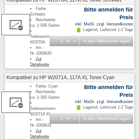
Farbe:
Bitte anmelden für
Schwarz
Preis
Reichweite:
inkl. MwSt. zzgl.
Versandkosten
ca. 1.500 Seiten
Lagernd, Lieferzeit 1-2 Tage
Teilenummern:
-
+
In den Warenkorb legen
W2070A
Art.-
Nr.:2059630
Zur
Detailseite
Kompatibel zu HP W2071A, 117A XL Toner Cyan
Farbe: Cyan
Bitte anmelden für
Reichweite:
Preis
ca. 1.300 Seiten
inkl. MwSt. zzgl.
Versandkosten
Lagernd, Lieferzeit 1-2 Tage
Teilenummern:
W2071A XL
-
+
In den Warenkorb legen
Art.-
Nr.:2059631
Zur
Detailseite