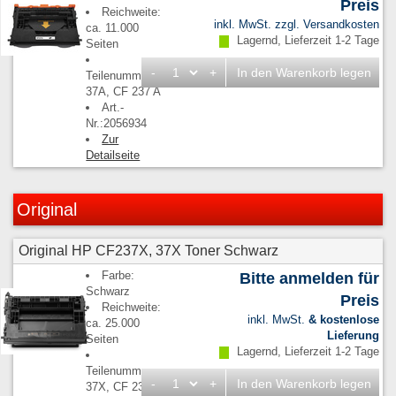
Preis
Reichweite:
inkl. MwSt. zzgl.
Versandkosten
ca. 11.000
Lagernd, Lieferzeit 1-2 Tage
Seiten
-
+
In den Warenkorb legen
Teilenummern:
37A, CF 237 A
Art.-
Nr.:2056934
Zur
Detailseite
Original
Original HP CF237X, 37X Toner Schwarz
Farbe:
Bitte anmelden für
Schwarz
Preis
Reichweite:
inkl. MwSt.
& kostenlose
ca. 25.000
Lieferung
Seiten
Lagernd, Lieferzeit 1-2 Tage
Teilenummern:
-
+
In den Warenkorb legen
37X, CF 237 X