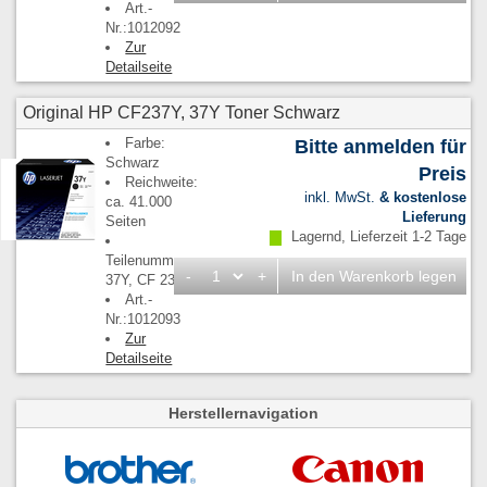
Art.-
Nr.:1012092
Zur
Detailseite
Original HP CF237Y, 37Y Toner Schwarz
Farbe:
Bitte anmelden für
Schwarz
Preis
Reichweite:
inkl. MwSt.
& kostenlose
ca. 41.000
Lieferung
Seiten
Lagernd, Lieferzeit 1-2 Tage
Teilenummern:
-
+
In den Warenkorb legen
37Y, CF 237 Y
Art.-
Nr.:1012093
Zur
Detailseite
Herstellernavigation