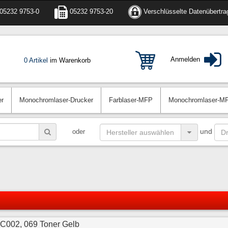
05232 9753-0
05232 9753-20
Verschlüsselte Datenübertra
Anmelden
0 Artikel
im Warenkorb
er
Monochromlaser-Drucker
Farblaser-MFP
Monochromlaser-M
und
oder
1C002, 069 Toner Gelb