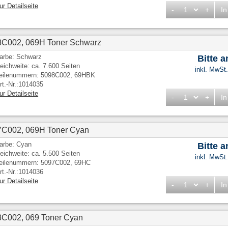
ur Detailseite
-
+
In
8C002, 069H Toner Schwarz
arbe: Schwarz
Bitte 
eichweite: ca. 7.600 Seiten
inkl. MwSt
eilenummern: 5098C002, 69HBK
rt.-Nr.:1014035
ur Detailseite
-
+
In
7C002, 069H Toner Cyan
arbe: Cyan
Bitte 
eichweite: ca. 5.500 Seiten
inkl. MwSt
eilenummern: 5097C002, 69HC
rt.-Nr.:1014036
ur Detailseite
-
+
In
3C002, 069 Toner Cyan