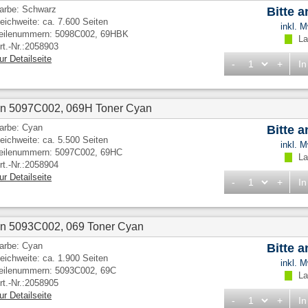
arbe: Schwarz
Bitte 
eichweite: ca. 7.600 Seiten
inkl. 
eilenummern: 5098C002, 69HBK
Lag
rt.-Nr.:2058903
ur Detailseite
-
+
In
on 5097C002, 069H Toner Cyan
arbe: Cyan
Bitte 
eichweite: ca. 5.500 Seiten
inkl. 
eilenummern: 5097C002, 69HC
Lag
rt.-Nr.:2058904
ur Detailseite
-
+
In
n 5093C002, 069 Toner Cyan
arbe: Cyan
Bitte 
eichweite: ca. 1.900 Seiten
inkl. 
eilenummern: 5093C002, 69C
Lag
rt.-Nr.:2058905
ur Detailseite
-
+
In