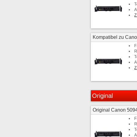
T
A
Z
Kompatibel zu Cano
F
R
T
A
Z
Original
Original Canon 509
F
R
T
A