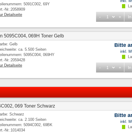
inkl. 
eilenummern: 5091C002, 69Y
Lag
rt.-Nr.:2058909
ur Detailseite
-
+
In
n 5095C004, 069H Toner Gelb
arbe: Gelb
Bitte 
eichweite: ca. 5.500 Seiten
inkl. 
eilenummern: 5095C004, 069HY
Lag
rt.-Nr.:2059428
ur Detailseite
-
+
In
4C002, 069 Toner Schwarz
arbe: Schwarz
Bitte 
eichweite: ca. 2.100 Seiten
inkl. 
eilenummern: 5094C002, 69BK
Lag
rt.-Nr.:1014034