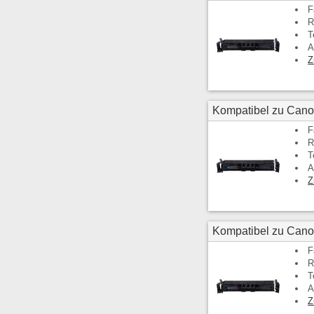
F
R
T
A
Z
Kompatibel zu Can
F
R
T
A
Z
Kompatibel zu Cano
F
R
T
A
Z