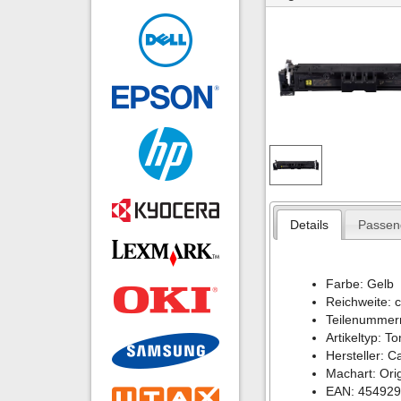
Details
Passen
Farbe: Gelb
Reichweite: 
Teilenummer
Artikeltyp: T
Hersteller: 
Machart: Orig
EAN: 45492