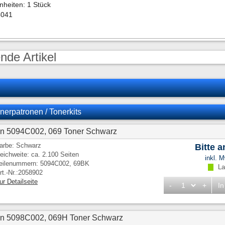
nheiten: 1 Stück
4041
nde Artikel
nerpatronen / Tonerkits
n 5094C002, 069 Toner Schwarz
arbe: Schwarz
Bitte 
eichweite: ca. 2.100 Seiten
inkl. 
eilenummern: 5094C002, 69BK
Lag
rt.-Nr.:2058902
ur Detailseite
-
+
In
on 5098C002, 069H Toner Schwarz