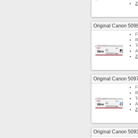
Z
Original Canon 509
F
R
T
A
Z
Original Canon 509
F
R
T
A
Z
Original Canon 509