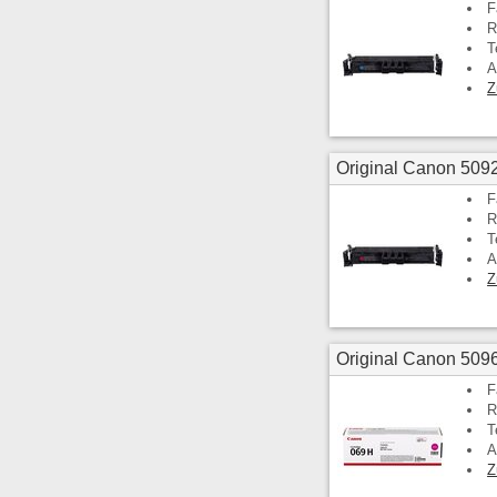
F
R
T
A
Z
Original Canon 509
F
R
T
A
Z
Original Canon 509
F
R
T
A
Z