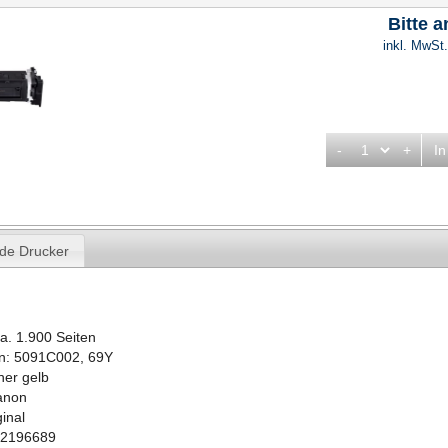
Bitte 
inkl. MwSt
-
+
In
de Drucker
ca. 1.900 Seiten
n: 5091C002, 69Y
oner gelb
Canon
inal
92196689